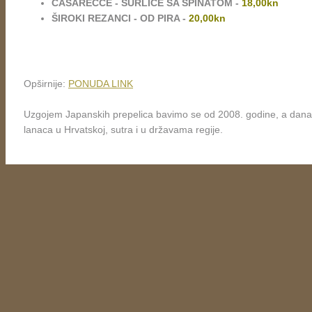
CASARECCE - ŠURLICE SA ŠPINATOM -
18,00kn
ŠIROKI REZANCI - OD PIRA -
20,00kn
Opširnije:
PONUDA LINK
Uzgojem Japanskih prepelica bavimo se od 2008. godine, a danas
lanaca u Hrvatskoj, sutra i u državama regije.