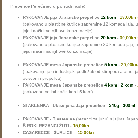
Prepelice Perečinec u ponudi nude:
PAKOVANJE jaja Japanske prepelice
12 kom
-
18,00kn 
(pakovano u plastične kutijice zapremine 12 komada jaja, u s
jaja i načinima njihove konzumacije)
PAKOVANJE jaja Japanske prepelice
20 kom
-
30,00kn 
(pakovano u plastične kutijice zapremine 20 komada jaja, u s
jaja i načinima njihove konzumacije)
PAKOVANJE mesa Japanske prepelice
5 kom
-
20,00kn
( pakovanje je u industrijski podložak od stiropora a omot j
očišćenih prepelica)
PAKOVANJE mesa Japanske prepelice
4 kom
i 2 kom
-
(pakovano na isti način kao i 5 kom)
STAKLENKA - Ukiseljena Jaja prepelice -
340gr, 300ml
PAKOVANJE - Tjestenina
(rezanci za juhu) s jajima Japa
ŠIROKI REZANCI ŽUTI -
15,00kn
CASARECCE - ŠURLICE -
15,00kn