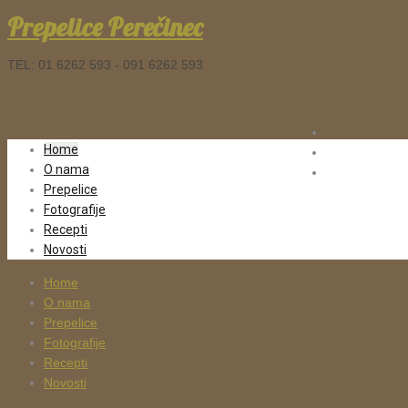
Prepelice Perečinec
TEL: 01 6262 593 - 091 6262 593
Home
O nama
Prepelice
Fotografije
Recepti
Novosti
Home
O nama
Prepelice
Fotografije
Recepti
Novosti